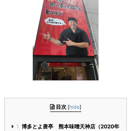
目次
[
hide
]
1
博多とよ唐亭 熊本味噌天神店（2020年