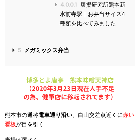
4.0.0.1
唐揚研究所熊本新
水前寺駅｜お弁当サイズ4
種類を比べてみました
5
メガミックス弁当
博多とよ唐亭 熊本味噌天神店
（2020年3月23日現在人手不足
の為、健軍店に移転されてます）
熊本市の通称
電車通り沿い
、白山交差点近くに
赤い
看板
が目を引く
唐揚げ屋さん。