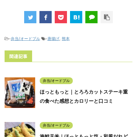
-
弁当/オードブル
-
唐揚げ
,
熊本
関連記事
弁当/オードブル
ほっともっと｜とろろカットステーキ重
の食べた感想とカロリーと口コミ
弁当/オードブル
海鮮天丼｜ほっともっと塩・和風だれど