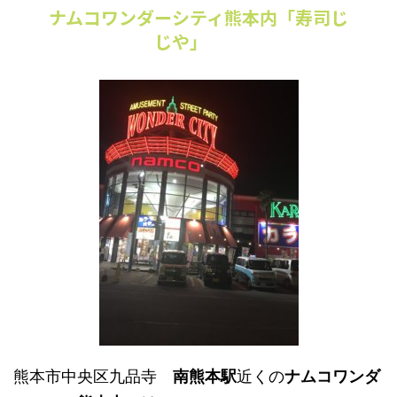
ナムコワンダーシティ熊本内「寿司じ
じや」
熊本市中央区九品寺
南熊本駅
近くの
ナムコワンダ