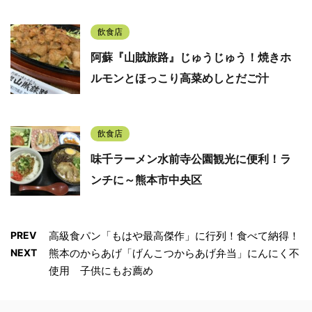
飲食店
阿蘇『山賊旅路』じゅうじゅう！焼きホ
ルモンとほっこり高菜めしとだご汁
飲食店
味千ラーメン水前寺公園観光に便利！ラ
ンチに～熊本市中央区
PREV
高級食パン「もはや最高傑作」に行列！食べて納得！
NEXT
熊本のからあげ「げんこつからあげ弁当」にんにく不
使用 子供にもお薦め