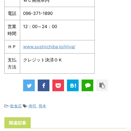
ＷＣ南熊本内
電話
096-371-1890
営業
12：00～24：00
時間
ＨＰ
www.sushiichiba.jp/jijiya/
支払
クレジット決済ＯＫ
方法
-
飲食店
-
寿司
,
熊本
関連記事