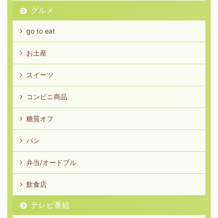
グルメ
go to eat
お土産
スイーツ
コンビニ商品
糖質オフ
パン
弁当/オードブル
飲食店
テレビ番組