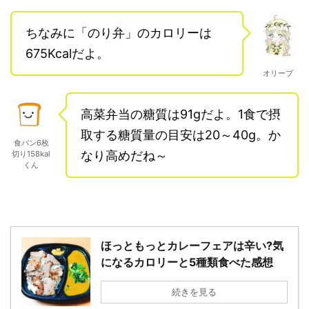
ちなみに「のり弁」のカロリーは
675Kcalだよ。
オリーブ
高菜弁当の糖質は91gだよ。1食で摂
取する糖質量の目安は20～40g。か
食パン6枚
なり高めだね～
切り158kal
くん
ほっともっとカレーフェアは辛い?気
になるカロリーと5種類食べた感想
続きを見る