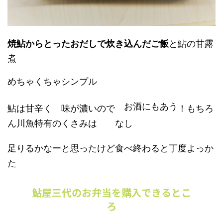
焼鮎からとったおだし
で炊き込んだご飯
と鮎の甘露
煮
めちゃくちゃシンプル
鮎は甘辛く 味が濃いので
！もちろ
お酒にもあう
ん川魚特有のくさみは なし
足りるかなーと思ったけど食べ終わると丁度よっか
た
鮎屋三代のお弁当を購入できるとこ
ろ