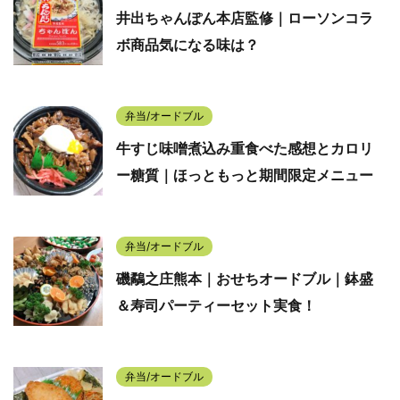
井出ちゃんぽん本店監修｜ローソンコラ
ボ商品気になる味は？
弁当/オードブル
牛すじ味噌煮込み重食べた感想とカロリ
ー糖質｜ほっともっと期間限定メニュー
弁当/オードブル
磯鷸之庄熊本｜おせちオードブル｜鉢盛
＆寿司パーティーセット実食！
弁当/オードブル